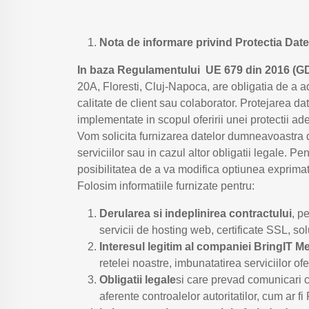
Nota de informare privind Protectia Dat
In baza Regulamentului UE 679 din 2016 (
20A, Floresti, Cluj-Napoca, are obligatia de a ad
calitate de client sau colaborator. Protejarea dat
implementate in scopul oferirii unei protectii ad
Vom solicita furnizarea datelor dumneavoastra d
serviciilor sau in cazul altor obligatii legale
posibilitatea de a va modifica optiunea exprimat
Folosim informatiile furnizate pentru:
Derularea si indeplinirea contractului
, p
servicii de hosting web, certificate SSL, sol
Interesul legitim al companiei BringIT 
retelei noastre, imbunatatirea serviciilor o
Obligatii legale
si care prevad comunicari ca
aferente controalelor autoritatilor, cum ar