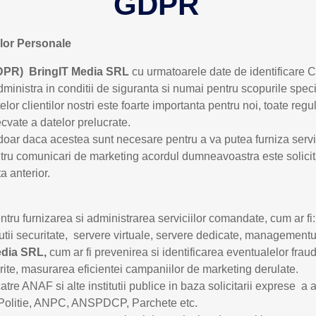
GDPR
elor Personale
GDPR) BringIT Media SRL
cu urmatoarele date de identificare C
ministra in conditii de siguranta si numai pentru scopurile specif
elor clientilor nostri este foarte importanta pentru noi, toate regu
ecvate a datelor prelucrate.
oar daca acestea sunt necesare pentru a va putea furniza servici
. Pentru comunicari de marketing acordul dumneavoastra este soli
a anterior.
entru furnizarea si administrarea serviciilor comandate, cum ar fi
utii securitate, servere virtuale, servere dedicate, managementul s
Media SRL,
cum ar fi prevenirea si identificarea eventualelor fraude
ferite, masurarea eficientei campaniilor de marketing derulate.
tre ANAF si alte institutii publice in baza solicitarii exprese a a
 fi Politie, ANPC, ANSPDCP, Parchete etc.