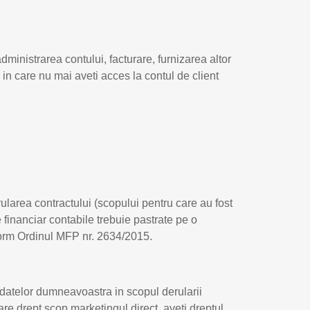
ministrarea contului, facturare, furnizarea altor
l in care nu mai aveti acces la contul de client
larea contractului (scopului pentru care au fost
financiar contabile trebuie pastrate pe o
nform Ordinul MFP nr. 2634/2015.
 datelor dumneavoastra in scopul derularii
are drept scop marketingul direct, aveti dreptul