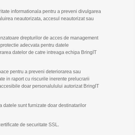
ate informationala pentru a preveni divulgarea
aluirea neautorizata, accesul neautorizat sau
espunzatoare drepturilor de acces de management
i protectie adecvata pentru datele
crarea datelor de catre intreaga echipa BringIT
loace pentru a preveni deteriorarea sau
in raport cu riscurile inerente prelucrarii
accesibile doar personalulului autorizat BringIT
 datele sunt furnizate doar destinatarilor
ertificate de securitate SSL.