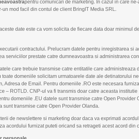
neavoastra
pentru comunicari de marketing. In cazul in care ne-
intr-un mod facil din contul de client BringIT Media SRL.
aceste date este ca vom solicita de fiecare data doar minimul de
utarii contractului. Prelucram datele pentru inregistrarea si ad
area serviciilor prestate catre dumneavoastra si administrarea cont
atele care trebuie transmise catre entitatile care administreaza
 toate domeniile solicitam urmatoarele date ale detinatorului nec
, Adresa de Email. Pentru domeniile .RO este necesara furniza
atice – ROTLD. CNP-ul va fi transmis doar catre aceasta institutie
 Pentru domeniile .EU datele sunt transmise catre Open Provide
 sunt transmise catre Open Provider Olanda.
erii de newslettere si marketing doar daca va exprimati acordul
aza acordului furnizat puteti oricand sa retrageti acest acord din c
or personale