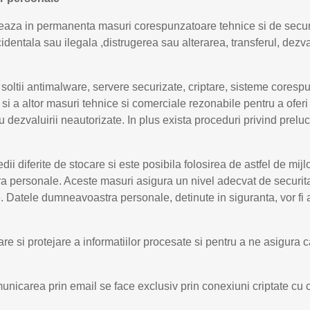
aza in permanenta masuri corespunzatoare tehnice si de securit
identala sau ilegala ,distrugerea sau alterarea, transferul, dezv
ri, soltii antimalware, servere securizate, criptare, sisteme cor
 si a altor masuri tehnice si comerciale rezonabile pentru a ofer
 dezvaluirii neautorizate. In plus exista proceduri privind prelu
 diferite de stocare si este posibila folosirea de astfel de mij
personale. Aceste masuri asigura un nivel adecvat de securitate 
e. Datele dumneavoastra personale, detinute in siguranta, vor fi 
e si protejare a informatiilor procesate si pentru a ne asigura ca
nicarea prin email se face exclusiv prin conexiuni criptate cu c