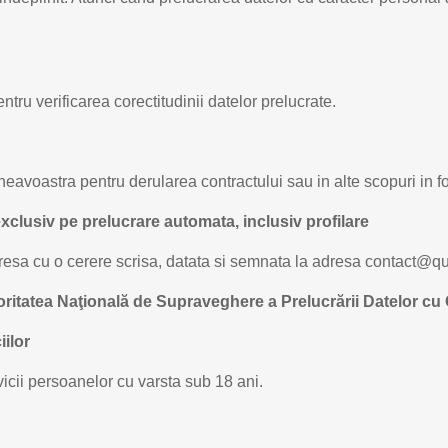
entru verificarea corectitudinii datelor prelucrate.
neavoastra pentru derularea contractului sau in alte scopuri in f
exclusiv pe prelucrare automata, inclusiv profilare
dresa cu o cerere scrisa, datata si semnata la adresa contact@qu
toritatea Naţională de Supraveghere a Prelucrării Datelor cu
iilor
icii persoanelor cu varsta sub 18 ani.