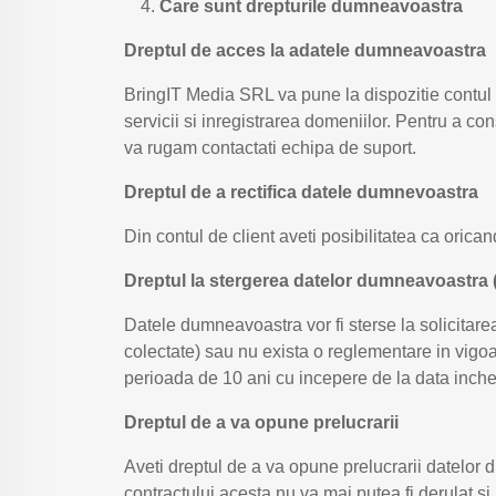
Care sunt drepturile dumneavoastra
Dreptul de acces la adatele dumneavoastra
BringIT Media SRL va pune la dispozitie contul de
servicii si inregistrarea domeniilor. Pentru a con
va rugam contactati echipa de suport.
Dreptul de a rectifica datele dumnevoastra
Din contul de client aveti posibilitatea ca orica
Dreptul la stergerea datelor dumneavoastra (“
Datele dumneavoastra vor fi sterse la solicitar
colectate) sau nu exista o reglementare in vigo
perioada de 10 ani cu incepere de la data inchei
Dreptul de a va opune prelucrarii
Aveti dreptul de a va opune prelucrarii datelor 
contractului acesta nu va mai putea fi derulat si