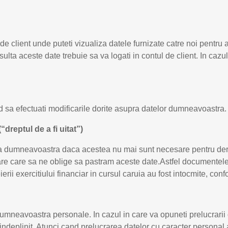
 client unde puteti vizualiza datele furnizate catre noi pentru ad
sulta aceste date trebuie sa va logati in contul de client. In cazu
nd sa efectuati modificarile dorite asupra datelor dumneavoastra.
dreptul de a fi uitat”)
ea dumneavoastra daca acestea nu mai sunt necesare pentru deru
are care sa ne oblige sa pastram aceste date.Astfel documentele 
erii exercitiului financiar in cursul caruia au fost intocmite, co
dumneavoastra personale. In cazul in care va opuneti prelucrarii
 indeplinit. Atunci cand prelucrarea datelor cu caracter personal 