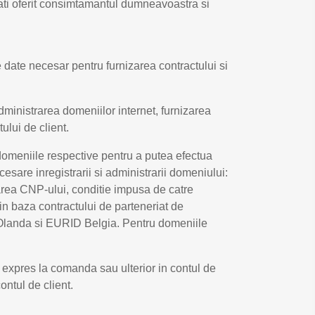
ati oferit consimtamantul dumneavoastra si
 date necesar pentru furnizarea contractului si
ministrarea domeniilor internet, furnizarea
ului de client.
 domeniile respective pentru a putea efectua
esare inregistrarii si administrarii domeniului:
rea CNP-ului, conditie impusa de catre
 in baza contractului de parteneriat de
r Olanda si EURID Belgia. Pentru domeniile
 expres la comanda sau ulterior in contul de
ontul de client.