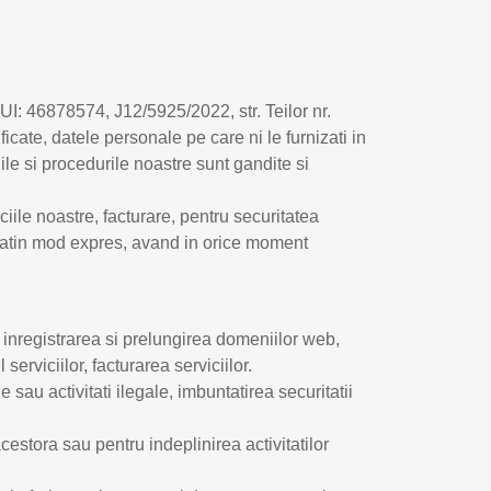
UI: 46878574, J12/5925/2022, str. Teilor nr.
icate, datele personale pe care ni le furnizati in
lile si procedurile noastre sunt gandite si
ile noastre, facturare, pentru securitatea
citatin mod expres, avand in orice moment
: inregistrarea si prelungirea domeniilor web,
erviciilor, facturarea serviciilor.
 sau activitati ilegale, imbuntatirea securitatii
cestora sau pentru indeplinirea activitatilor