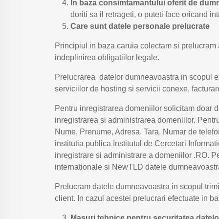
In baza consimtamantului oferit de dum
doriti sa il retrageti, o puteti face oricand 
Care sunt datele personale prelucrate
Principiul in baza caruia colectam si prelucram 
indeplinirea obligatiilor legale.
Prelucrarea datelor dumneavoastra in scopul exec
serviciilor de hosting si servicii conexe, factur
Pentru inregistrarea domeniilor solicitam doar d
inregistrarea si administrarea domeniilor. Pentru
Nume, Prenume, Adresa, Tara, Numar de telefon
institutia publica Institutul de Cercetari Inform
inregistrare si administrare a domeniilor .RO.
internationale si NewTLD datele dumneavoastra
Prelucram datele dumneavoastra in scopul trimit
client. In cazul acestei prelucrari efectuate in b
Masuri tehnice pentru securitatea datel